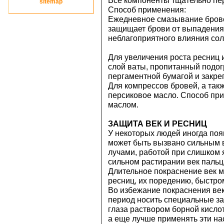
Все компоненты тщательно пе
site
map
Способ применения:
Ежедневное смазывание бровей
защищает брови от выпадения 
неблагоприятного влияния сол
Для увеличения роста ресниц 
слой ваты, пропитанный подо
пергаментной бумагой и закре
Для компрессов бровей, а так
персиковое масло. Способ при
маслом.
ЗАЩИТА ВЕК И РЕСНИЦ
У некоторых людей иногда поя
может быть вызвано сильным 
лучами, работой при слишком 
сильном растирании век пальц
Длительное покраснение век 
ресниц, их поредению, быстр
Во избежание покраснения век
период носить специальные з
глаза раствором борной кисло
а еще лучше применять эти на