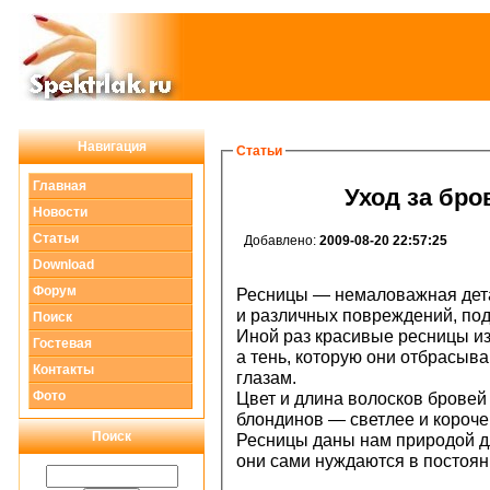
Навигация
Статьи
Главная
Уход за бро
Новости
Статьи
Добавлено:
2009-08-20 22:57:25
Download
Форум
Ресницы — немаловажная дета
и различных повреждений, под
Поиск
Иной раз красивые ресницы и
Гостевая
а тень, которую они отбрасыва
Контакты
глазам.
Фото
Цвет и длина волосков бровей
блондинов — светлее и короче,
Поиск
Ресницы даны нам природой дл
они сами нуждаются в постоян