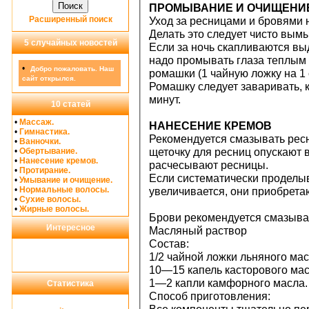
ПРОМЫВАНИЕ И ОЧИЩЕНИ
Расширенный поиск
Уход за ресницами и бровями 
Делать это следует чисто вым
5 случайных новостей
Если за ночь скапливаются выде
надо промывать глаза теплым 
•
Добро пожаловать. Наш
ромашки (1 чайную ложку на 1 
сайт открылся.
Ромашку следует заваривать, к
минут.
10 статей
•
Массаж.
НАНЕСЕНИЕ КРЕМОВ
•
Гимнастика.
Рекомендуется смазывать рес
•
Ванночки.
•
Обертывание.
щеточку для ресниц опускают в
•
Нанесение кремов.
расчесывают ресницы.
•
Протирание.
Если систематически проделыв
•
Умывание и очищение.
•
Нормальные волосы.
увеличивается, они приобретаю
•
Сухие волосы.
•
Жирные волосы.
Брови рекомендуется смазыва
Интересное
Масляный раствор
Состав:
1/2 чайной ложки льняного мас
10—15 капель касторового мас
1—2 капли камфорного масла.
Статистика
Способ приготовления: