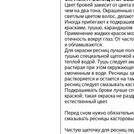
Цвет бровей зависит от цвета 
чем на два тона. Окрашенные 
светлым цветом волос, делают
Иногда прибегают к подкраши
красками, тушью, карандашом и 
Применение жидких красок мож
отечность вокруг глаз. От час
и обламываются.
Для окраски ресниц лучше по
тушью специальной щеточкой 
теплой водой. Тушь следует ак
растирая при этом окружающе
смоченным в воде. Ресницы з
растворяется и остается на т
ресниц следует смазывать ка
Подкрашивать брови лучше сп
краской; такая окраска не раз
естественный цвет.
Перед сном нужно обязательно
смазывать ресницы касторовы
Чистую щеточку для ресниц оку