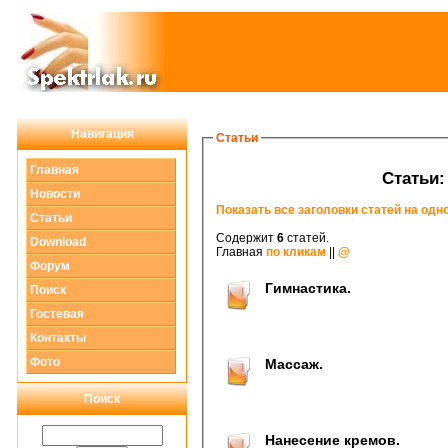
Навигация
Статьи
Главная
Новости
Показать все заголовки статей на одн
Статьи
Содержит
6
статей.
Download
Главная
по кликам
||
@
Форум
Гимнастика.
Поиск
Гостевая
Контакты
Фото
Массаж.
Поиск
Нанесение кремов.