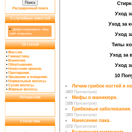
Стирк
Расширенный поиск
Уход з
5 случайных новостей
Уход за к
•
Добро пожаловать. Наш
Уход з
сайт открылся.
Типы ко
10 статей
•
Массаж.
Уход за 
•
Гимнастика.
•
Ванночки.
Уход з
•
Обертывание.
•
Нанесение кремов.
•
Протирание.
10 Поп
•
Умывание и очищение.
•
Нормальные волосы.
•
Сухие волосы.
Лечим грибок ногтей и но
•
Жирные волосы.
(
403
Просмотров)
Мифы о маникюре.
Интересное
(
328
Просмотров)
Грибковые заболевания.
(
303
Просмотров)
Нанесение лака.
Статистика
(
272
Просмотров)
Будующим мамочкам.