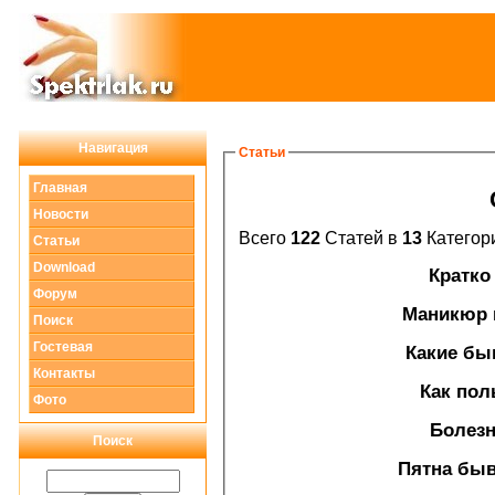
Навигация
Статьи
Главная
Новости
Всего
122
Статей в
13
Категор
Статьи
Download
Кратко 
Форум
Маникюр и
Поиск
Гостевая
Какие бы
Контакты
Как пол
Фото
Болезн
Поиск
Пятна быв