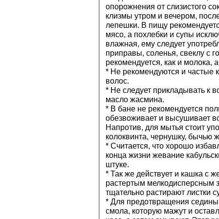
опорожнения от слизистого со
клизмы утром и вечером, посл
лепешки. В пищу рекомендуетс
мясо, а похлебки и супы исклю
влажная, ему следует употреб
приправы, соленья, свеклу с г
рекомендуется, как и молока, 
* Не рекомендуются и частые 
волос.
* Не следует прикладывать к в
масло жасмина.
* В бане не рекомендуется пол
обезвоживает и высушивает в
Напротив, для мытья стоит упо
колоквинта, чернушку, бычью ж
* Считается, что хорошо избавл
конца жизни жевание кабульск
штуке.
* Так же действует и кашка с 
растертым мелкодисперсным з
тщательно растирают листки су
* Для предотвращения седины 
смола, которую мажут и остав