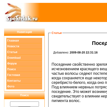
Навигация
Статьи
Главная
Посед
Новости
Статьи
Добавлено:
2009-08-20 22:31:16
Download
Форум
Поседение свойственно зрелом
исчезновением красящего веще
Поиск
частью волосы седеют постепен
Гостевая
когда сохраняется еще некото
Контакты
серебристо-белого, когда оно 
Фото
Под влиянием нервных потряс
поседение. Это может возникну
Поиск
свидетельствует о влиянии не
пигмента волос.