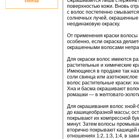
Окрашивается лишь стержень 
site
map
поверхностью кожи. Вновь от
с волос постепенно смывается
солнечных лучей, окрашенные 
неодинаковую окраску.
От применения краски волосы 
особенно, если окраска делает
окрашенными волосами непра
Для окраски волос имеются р
растительные и химические кра
Имеющиеся в продаже так на
соли свинца или азотнокислое
волос растительные краски: хн
Хна и басма окрашивают воло
ромашки — в желтовато-золоти
Для окрашивания волос хной-б
до кашицеобразной массы; ос
покрывают их компрессной бу
минут. Затем волосы промыва
вторично покрывают кашицей и
отношениях 1:2, 1:3, 1:4, в зав