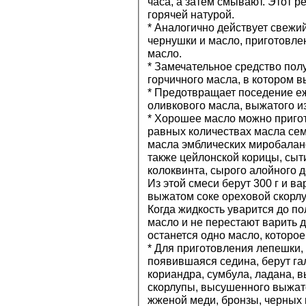
часа, а затем смывают. Этот р
горячей натурой.
* Аналогично действует свежий
чернушки и масло, приготовле
масло.
* Замечательное средство полу
горчичного масла, в котором 
* Предотвращает поседение е
оливкового масла, выжатого из
* Хорошее масло можно приго
равных количествах масла сем
масла эмблических миробалано
также цейлонской корицы, сыти
колоквинта, сырого алойного д
Из этой смеси берут 300 г и в
выжатом соке ореховой скорлу
Когда жидкость уварится до п
масло и не перестают варить до
останется одно масло, которо
* Для приготовления лепешки,
появившаяся седина, берут га
кориандра, сумбула, ладана, 
скорлупы, высушенного выжато
жженой меди, бронзы, черных