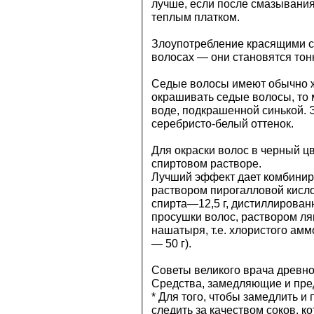
лучше, если после смазывания
теплым платком.
Злоупотребление красящими с
волосах — они становятся тон
Седые волосы имеют обычно ж
окрашивать седые волосы, то 
воде, подкрашенной синькой.
серебристо-белый оттенок.
Для окраски волос в черный ц
спиртовом растворе.
Лучший эффект дает комбинир
раствором пирогалловой кисло
спирта—12,5 г, дистиллированн
просушки волос, раствором ляп
нашатыря, т.е. хлористого амм
— 50 г).
Советы великого врача древно
Средства, замедляющие и пр
* Для того, чтобы замедлить и
следить за качеством соков, к