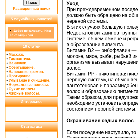
Уход
Расширенный поиск
При преждевременном поседе
должно быть обращено на общ
5 случайных новостей
нервной системы.
В этих случаях большую пользу
•
Добро пожаловать. Наш
Недостаток витаминов группы 
сайт открылся.
системе, общем обмене и рефл
в образовании пигмента.
10 статей
Витамин В2 — рибофлавин — с
•
Массаж.
молоке, мясе, рыбе, рыбьей ик
•
Гимнастика.
организме вызывает нарушени
•
Ванночки.
•
Обертывание.
волос.
•
Нанесение кремов.
Витамин РР - никотиновая кис
•
Протирание.
нервную систему, на обмен вещ
•
Умывание и очищение.
•
Нормальные волосы.
пантотеновая и параамидобен
•
Сухие волосы.
волос и образованию пигмента
•
Жирные волосы.
Таким образом, для предупре
Интересное
необходимо установить опред
состоянием нервной системы.
Окрашивание седых волос
Статистика
Если поседение наступило, то 