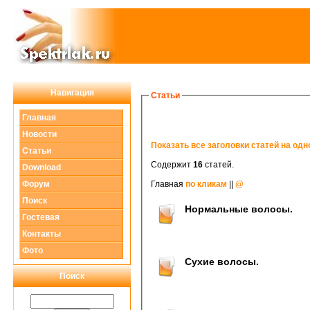
Навигация
Статьи
Главная
Новости
Показать все заголовки статей на одн
Статьи
Содержит
16
статей.
Download
Форум
Главная
по кликам
||
@
Поиск
Нормальные волосы.
Гостевая
Контакты
Фото
Сухие волосы.
Поиск