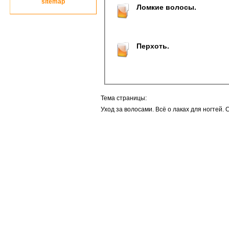
site
map
Ломкие волосы.
Перхоть.
Тема страницы:
Уход за волосами. Всё о лаках для ногтей. 