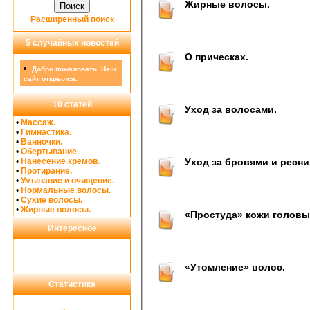
Жирные волосы.
Расширенный поиск
5 случайных новостей
О прическах.
•
Добро пожаловать. Наш
сайт открылся.
10 статей
Уход за волосами.
•
Массаж.
•
Гимнастика.
•
Ванночки.
•
Обертывание.
•
Нанесение кремов.
Уход за бровями и ресни
•
Протирание.
•
Умывание и очищение.
•
Нормальные волосы.
•
Сухие волосы.
•
Жирные волосы.
«Простуда» кожи головы
Интересное
«Утомление» волос.
Статистика