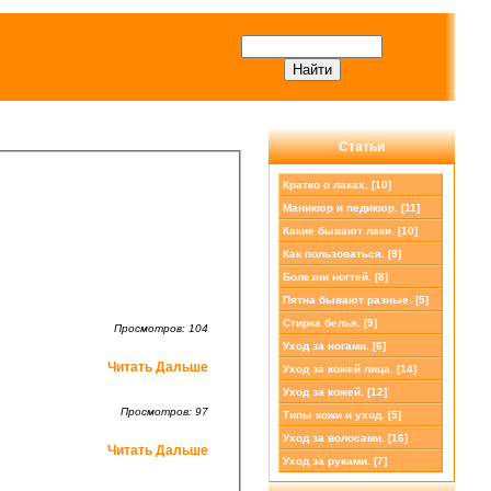
Статьи
Кратко о лаках. [10]
Маникюр и педикюр. [11]
Какие бывают лаки. [10]
Как пользоваться. [9]
Болезни ногтей. [8]
Пятна бывают разные. [5]
Стирка белья. [9]
Просмотров: 104
Уход за ногами. [6]
Читать Дальше
Уход за кожей лица. [14]
Уход за кожей. [12]
Просмотров: 97
Типы кожи и уход. [5]
Уход за волосами.
[16]
Читать Дальше
Уход за руками. [7]