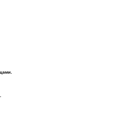
цами.
.