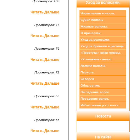
Просмотров: 100
Уход за волосами.
Читать Дальше
Нормальные волосы.
Сухие волосы.
Просмотров: 77
Жирные волосы.
О прическах.
Читать Дальше
Уход за волосами.
Уход за бровями и ресница
Просмотров: 76
«Простуда» кожи головы.
«Утомление» волос.
Читать Дальше
Ломкие волосы.
Перхоть.
Просмотров: 72
Себорея.
Читать Дальше
Облысение.
Выпадение волос.
Просмотров: 66
Поседение волос.
Избыточный рост волос.
Читать Дальше
Новости
Просмотров: 66
Читать Дальше
На сайте