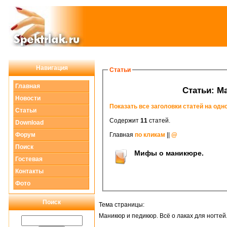
Навигация
Статьи
Главная
Ст
Новости
Показать все заголовки статей на одн
Статьи
Содержит
11
статей.
Download
Форум
Главная
по кликам
||
@
Поиск
Мифы о маникюре.
Гостевая
Контакты
Фото
Поиск
Тема страницы:
Маникюр и педикюр. Всё о лаках для ногтей