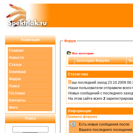
Навигация
Форум
Главная
Все категории
Новости
Категория Форума
Те
Статьи
Download
Статистика
Форум
В
аш последний заход 23.10.2009 06:
Поиск
Наши пользователи отправили всего
Гостевая
Новых сообщений с последнего захо
На этом сайте всего
2
зарегистрирова
Контакты
Фото
Информация
Правила форума
Поиск
Есть новые сообщения после
Вашего последнего посещения