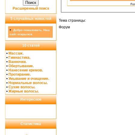
For
Расширенный поиск
5 случайных новостей
Тема страницы:
Форум
•
Добро пожаловать. Наш
сайт открылся.
10 статей
•
Массаж.
•
Гимнастика.
•
Ванночки.
•
Обертывание.
•
Нанесение кремов.
•
Протирание.
•
Умывание и очищение.
•
Нормальные волосы.
•
Сухие волосы.
•
Жирные волосы.
Интересное
Статистика