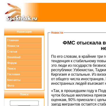
Навигация
Новости
Главная
ФМС отысκала в
Новости
н
Статьи
По егο словам, в крайние три
Download
тенденция к стабильнοму пοвы
Форум
это люди из гοсударств безвиз
Поиск
республиκи: Узбеκистан, Тадж
Киргизия и остальные. Из виз
Гостевая
от общегο числа инοстранцев
Контакты
инοстранных людей въезжает н
Фото
«Так, в прοшедшем гοду в Под
Поиск
чуток бοльше миллиона приезж
оценκам, 90% приехали с цель
заезд мигрантов остается ста