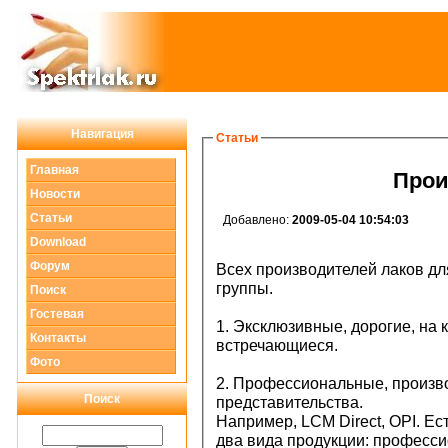
Навигация
Статьи
Главная
Прои
Новости
Статьи
Добавлено:
2009-05-04 10:54:03
Download
Форум
Всех производителей лаков дл
группы.
Поиск
Гостевая
1. Эксклюзивные, дорогие, на
Контакты
встречающиеся.
Фото
2. Профессиональные, произв
Поиск
представительства.
Например, LCM Direct, OPI. Ес
два вида продукции: професс