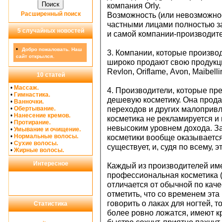
компания Orly.
Расширенный поиск
Возможность (или невозможно
частными лицами полностью з
5 случайных новостей
и самой компании-производите
•
Добро пожаловать. Наш
3. Компании, которые произво
сайт открылся.
широко продают свою продукци
Revlon, Oriflame, Avon, Maibelli
10 статей
•
Массаж.
4. Производители, которые п
•
Гимнастика.
дешевую косметику. Она прода
•
Ванночки.
•
Обертывание.
переходов и других малопривл
•
Нанесение кремов.
косметика не рекламируется и
•
Протирание.
невысоким уровнем дохода. З
•
Умывание и очищение.
•
Нормальные волосы.
косметики вообще оказывается
•
Сухие волосы.
существует, и, судя по всему, 
•
Жирные волосы.
Интересное
Каждый из производителей имее
профессиональная косметика (
отличается от обычной по каче
отметить, что со временем эта
говорить о лаках для ногтей, 
Статистика
более ровно ложатся, имеют к