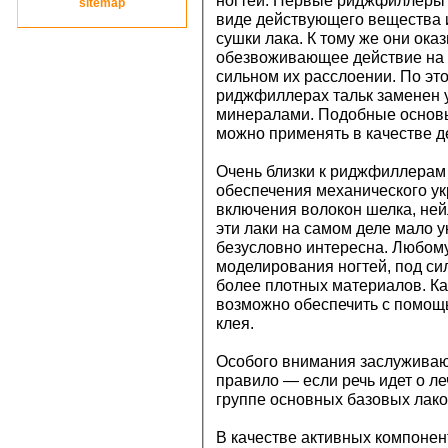
ногтей. Первые риджфиллеры 
site
map
виде действующего вещества 
сушки лака. К тому же они ок
обезвоживающее действие на н
сильном их расслоении. По эт
риджфиллерах тальк заменен 
минералами. Подобные основ
можно применять в качестве д
Очень близки к риджфиллерам
обеспечения механического ук
включения волокон шелка, ней
эти лаки на самом деле мало у
безусловно интересна. Любом
моделирования ногтей, под си
более плотных материалов. К
возможно обеспечить с помощь
клея.
Особого внимания заслуживаю
правило — если речь идет о ле
группе основных базовых лако
В качестве активных компонен