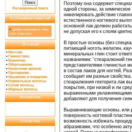
Поэтому она содержит специал
Расширенный поиск
одной стороны, за химическое
нивелировать действие главно
5 случайных новостей
естественного ногтевого выпот
основной лак должен работать 
•
Добро пожаловать. Наш
не допуская его к слоям цветно
сайт открылся.
В простые основы (без специа
10 статей
питающий ноготь желатин, кау
•
Массаж.
минеральных глин стоит отме
•
Гимнастика.
названиями: "стеаралконий гек
•
Ванночки.
•
Обертывание.
представителями глинистых ми
•
Нанесение кремов.
в состав лаков для ногтей. Ра
•
Протирание.
сообщает им разные свойства.
•
Умывание и очищение.
•
Нормальные волосы.
стеаралкония гекторита лак 
•
Сухие волосы.
покрытия, при низкой и ли сре
•
Жирные волосы.
выраженными увлажняющими св
Интересное
добавляют для получения сия
Выравнивающие основы, или 
поверхность ногтевой пластин
возможность избежать процед
Статистика
абразивами, что особенно акт