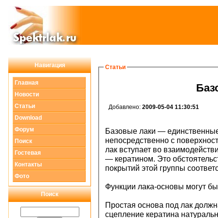
Навигация
Статьи
Главная
Баз
Новости
Статьи
Добавлено:
2009-05-04 11:30:51
Download
Форум
Базовые лаки — единственные
непосредственно с поверхност
Поиск
лак вступает во взаимодейств
Гостевая
— кератином. Это обстоятельс
Контакты
покрытий этой группы соответ
Фото
Функции лака-основы могут б
Поиск
Простая основа под лак должн
сцепление кератина натуральн