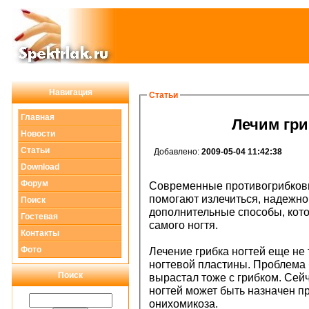
Навигация
Статьи
Главная
Лечим гри
Новости
Статьи
Добавлено:
2009-05-04 11:42:38
Download
Форум
Современные противогрибков
помогают излечиться, надежно 
Поиск
дополнительные способы, кот
Гостевая
самого ногтя.
Контакты
Фото
Лечение грибка ногтей еще не 
ногтевой пластины. Проблема б
Поиск
вырастал тоже с грибком. Сей
ногтей может быть назначен п
онихомикоза.