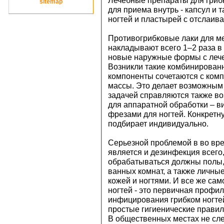
Лечебные препараты для грибк
site
map
для приема внутрь - капсул и 
ногтей и пластырей с отслаи
Противогрибковые лаки для ме
накладывают всего 1–2 раза 
новые наружные формы с лече
Возникли такие комбинирован
компоненты сочетаются с ком
массы. Это делает возможным 
задачей справляются также во
для аппаратной обработки – 
фрезами для ногтей. Конкретн
подбирает индивидуально.
Серьезной проблемой в во вре
является и дезинфекция всего,
обрабатываться должны полы, 
ванных комнат, а также личные
кожей и ногтями. И все же сам
ногтей - это первичная профи
инфицирования грибком ногте
простые гигиенические правил
В общественных местах не след