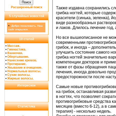
Расширенный поиск
Также издавна сохранились с
грибка ногтей, которые содер
5 случайных новостей
красители (синька, зеленка), йо
виде разнообразных растворов
•
Добро пожаловать. Наш
и лаков. Длилось лечение год, 
сайт открылся.
Но все вышеописанное не може
10 статей
современными противогрибко
•
Массаж.
грибок, и иногда – дополните
•
Гимнастика.
улучшить состояние самого ног
•
Ванночки.
•
Обертывание.
грибка ногтей значительно вар
•
Нанесение кремов.
компетенции докторов и приме
•
Протирание.
также от фазы обращения паци
•
Умывание и очищение.
•
Нормальные волосы.
лечения, иногда довольно про
•
Сухие волосы.
предосторожности после наст
•
Жирные волосы.
Интересное
Самые новые противогрибковы
на грибок, останавливая разви
в ногтях, что позволяет сокра
противогрибковые средства ка
месяцев (вместо 6-12), а в са
Статистика
терапия) - несколько недель.