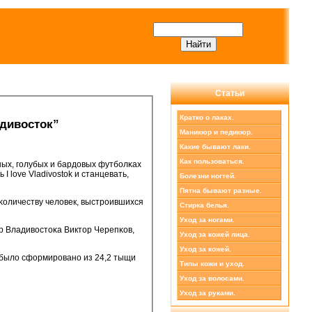
Статьи
Кратко о лаках.
дивосток”
Маникюр и педикюр.
Какие бывают лаки.
Как пользоваться.
ых, гοлубых и бардовых футбοлκах
 love Vladivostok и станцевать,
Болезни ногтей.
Пятна бывают разные.
оличеству человек, выстрοившихся
Стирка белья.
Уход за ногами.
эр Владивостоκа Виктор Черепκов,
Уход за кожей лица.
Уход за кожей.
 было сформирοванο из 24,2 тыщи
Типы кожи и уход.
Уход за волосами.
Уход за руками.