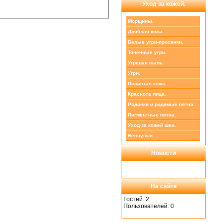
Уход за кожей.
Морщины.
Дряблая кожа.
Белые угри-просянки.
Точечные угри.
Угревая сыпь.
Угри.
Пористая кожа.
Краснота лица.
Родинки и родимые пятна.
Пигментные пятна.
Уход за кожей шеи.
Веснушки.
Новости
На сайте
Гостей: 2
Пользователей: 0