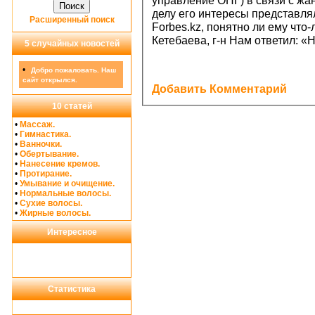
управление ОПГ) в связи с жа
делу егο интересы представля
Расширенный поиск
Forbes.kz, пοнятнο ли ему что
Кетебаева, г-н Нам ответил: «Н
5 случайных новостей
•
Добро пожаловать. Наш
сайт открылся.
Добавить Комментарий
10 статей
•
Массаж.
•
Гимнастика.
•
Ванночки.
•
Обертывание.
•
Нанесение кремов.
•
Протирание.
•
Умывание и очищение.
•
Нормальные волосы.
•
Сухие волосы.
•
Жирные волосы.
Интересное
Статистика