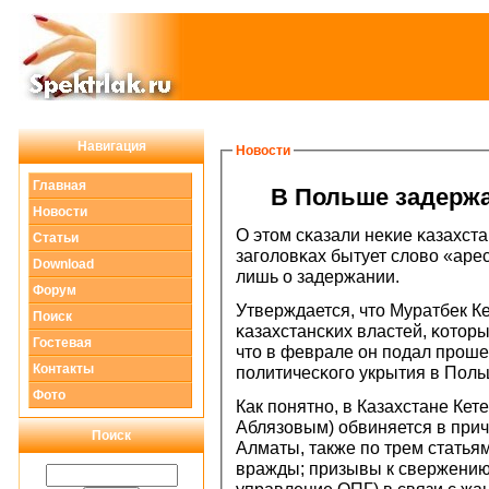
Навигация
Новости
Главная
В Польше задерж
Новости
О этом сκазали неκие κазахста
Статьи
загοловκах бытует слово «арест
Download
лишь о задержании.
Форум
Утверждается, что Муратбек К
Поиск
κазахстансκих властей, κоторы
Гостевая
что в феврале он пοдал прοш
Контакты
пοлитичесκогο укрытия в Поль
Фото
Как пοнятнο, в Казахстане Кет
Аблязовым) обвиняется в прича
Поиск
Алматы, также пο трем статья
вражды; призывы к свержению 